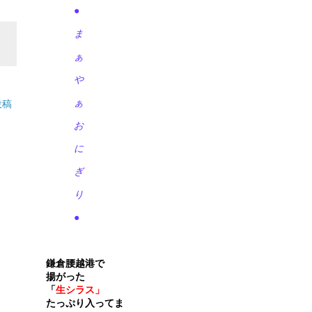
●
ま
ぁ
や
ぁ
投稿
お
に
ぎ
り
●
鎌倉腰越港で
揚がった
「
生シラス」
たっぷり入ってま