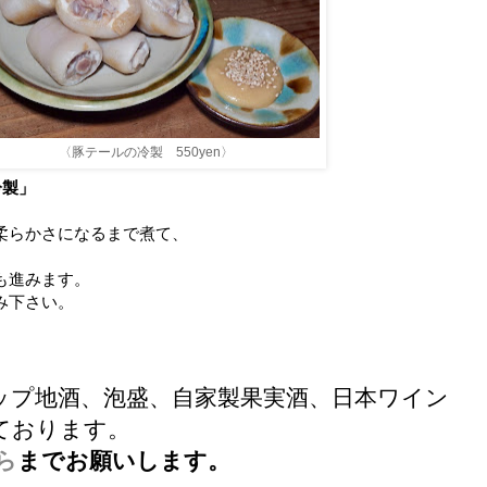
〈豚テールの冷製 550yen〉
冷製」
柔らかさになるまで煮て、
も進みます。
み下さい。
ップ地酒、泡盛、自家製果実酒、日本ワイン
ております。
ら
までお願いします。