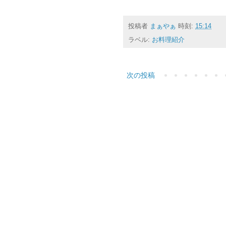
投稿者
まぁやぁ
時刻:
15:14
ラベル:
お料理紹介
次の投稿