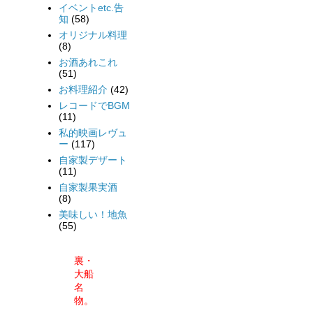
イベントetc.告
知
(58)
オリジナル料理
(8)
お酒あれこれ
(51)
お料理紹介
(42)
レコードでBGM
(11)
私的映画レヴュ
ー
(117)
自家製デザート
(11)
自家製果実酒
(8)
美味しい！地魚
(55)
裏・
大船
名
物。