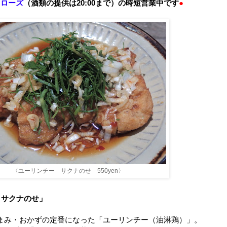
クローズ
（酒類の提供は20:00まで）の時短営業中です
●
〈ユーリンチー サクナのせ 550yen〉
 サクナのせ」
まみ・おかずの定番になった「ユーリンチー（油淋鶏）」。