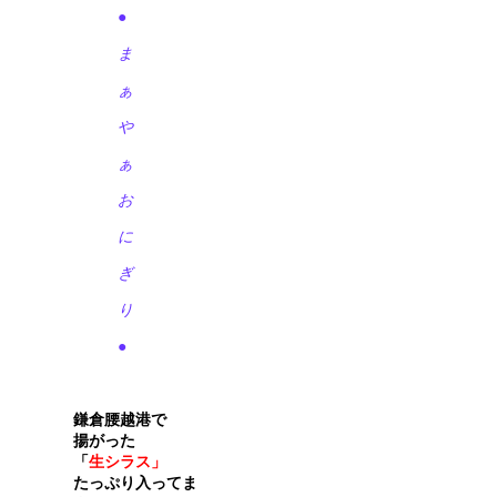
●
ま
ぁ
や
ぁ
お
に
ぎ
り
●
鎌倉腰越港で
揚がった
「
生シラス」
たっぷり入ってま