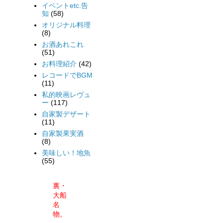
イベントetc.告
知
(58)
オリジナル料理
(8)
お酒あれこれ
(51)
お料理紹介
(42)
レコードでBGM
(11)
私的映画レヴュ
ー
(117)
自家製デザート
(11)
自家製果実酒
(8)
美味しい！地魚
(55)
裏・
大船
名
物。