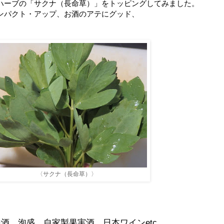
ハーブの「サクナ（長命草）」をトッピングしてみました。
ンパクト・アップ、お酒のアテにグッド、
〈サクナ（長命草）〉
酒、泡盛、自家製果実酒、日本ワインetc、