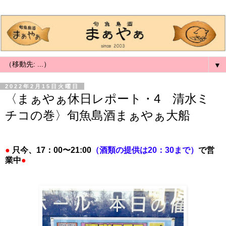
▼
2022年2月15日火曜日
〈まぁやぁ休日レポート・4 清水ミ
チコの巻〉旬魚島酒まぁやぁ大船
●
只今、17：00〜21:00
（酒類の提供は20：30まで）
で営
業中
●