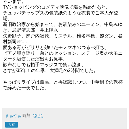
ゃいます。
TVショッピングのコメディ映像で場を温めたあと、
チュッパチャップスの包装紙のような衣装でご本人が登
場、
新旧政治家から始まって、お馴染みのユーミン、中島みゆ
き、忌野清志郎、井上陽水、
矢野顕子、瀬戸内寂聴、ミスチル、椎名林檎、髭ダン、谷
村新司etc…
愛ある毒がピリリと効いたモノマネのつるべ打ち、
ピアノ弾き語り、弟とのセッション、ステージ奥の大モニ
ターを駆使した演出もお見事、
歓声なしでも拍手マックスで笑い泣き、
さすが35年！の年季、大満足の2時間でした。
やっぱりライブは最高、と再認識しつつ、中華街での乾杯
で締めた一夜でした。
まぁやぁ
時刻:
13:41
共有