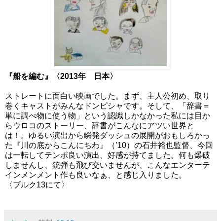
『船を編む』〈2013年 日本〉
ストレートに面白い映画でした。まず、主人公初め、取り
巻くキャストがみんなドンピシャです。そして、「辞書＝
単に調べ物に使う物」という認識しかなかった私には目か
らウロコのストーリー、辞書がこんなにアツい世界と
は！。ゆるい演出から瞬発ダッシュの展開がおもしろかっ
た『川の底からこんにちわ』（’10）の石井裕也監督、今回
は一転してテンポ良い演出、好感が持てました。何も爆破
しませんし、銃弾も飛び交いませんが、こんなエンターテ
インメンメント作も良いなぁ、と感じ入りました。
〈ブルク13にて〉